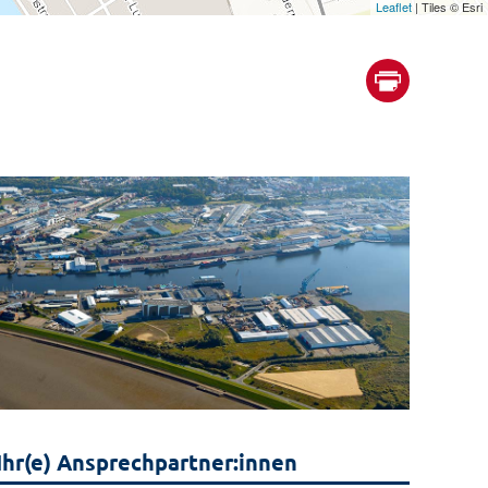
Leaflet
| Tiles © Esri
Ihr(e) Ansprechpartner:innen